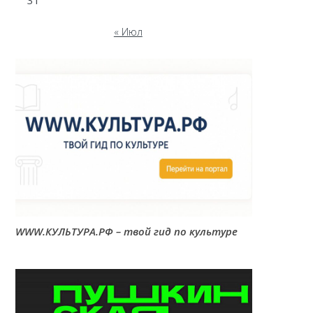
31
« Июл
WWW.КУЛЬТУРА.РФ – твой гид по культуре