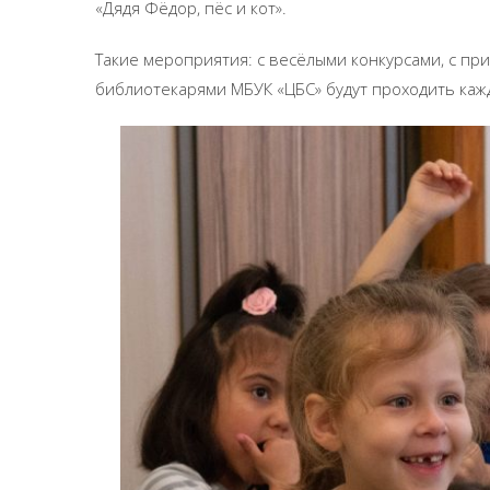
«Дядя Фёдор, пёс и кот».
Такие мероприятия: с весёлыми конкурсами, с п
библиотекарями МБУК «ЦБС» будут проходить каж