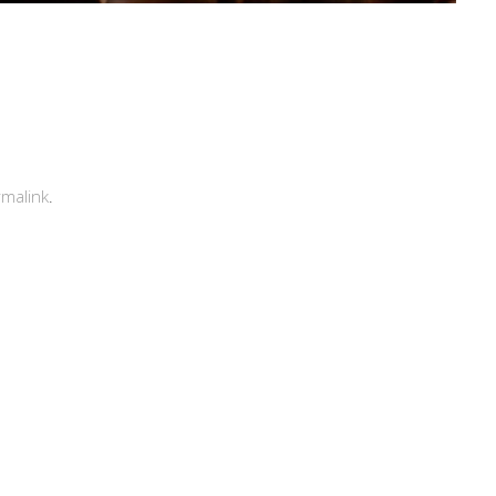
malink
.