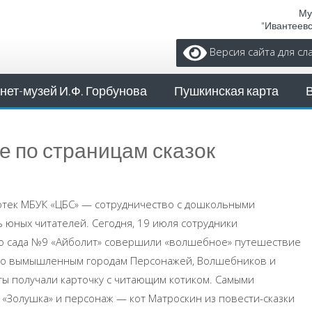
Му
"Ивантеев
Версия сайта для с
нет-музей И.Ф. Горбунова
Пушкинская карта
 по страницам сказок
отек МБУК «ЦБС» — сотрудничество с дошкольными
 юных читателей. Сегодня, 19 июля сотрудники
го сада №9 «Айболит» совершили «волшебное» путешествие
 по вымышленным городам Персонажей, Волшебников и
ты получали карточку с читающим котиком. Самыми
 «Золушка» и персонаж — кот Матроскин из повести-сказки