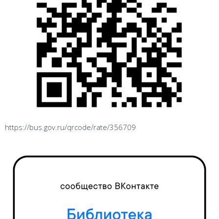
https://bus.gov.ru/qrcode/rate/356709