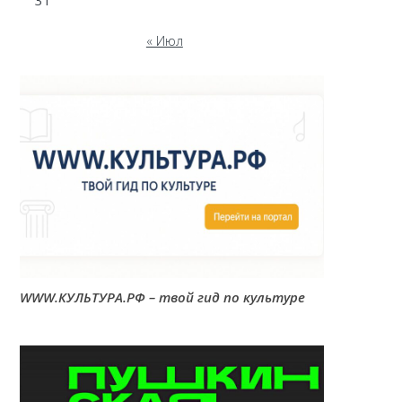
31
« Июл
WWW.КУЛЬТУРА.РФ – твой гид по культуре