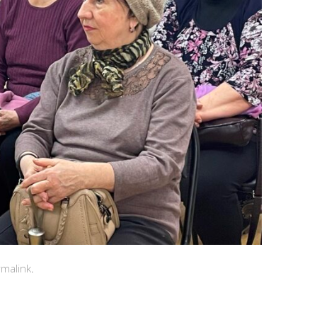
malink
.