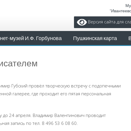
Му
"Ивантеев
Версия сайта для с
нет-музей И.Ф. Горбунова
Пушкинская карта
писателем
димир Губский провёл творческую встречу с подопечными
нной галерее, где проходит его пятая персональная
у до 24 апреля. Владимир Валентинович проводит
ная запись по тел. 8 496 53 6 08 60.