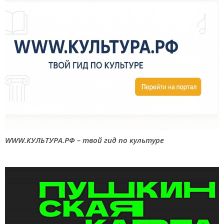
WWW.КУЛЬТУРА.РФ – твой гид по культуре