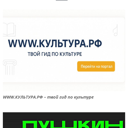
WWW.КУЛЬТУРА.РФ – твой гид по культуре