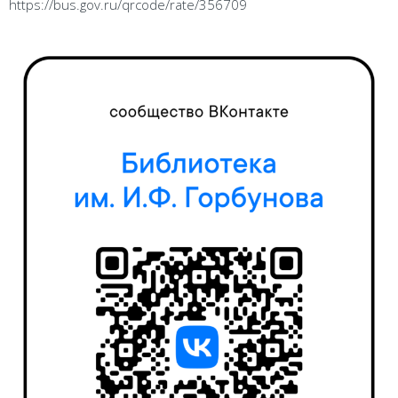
https://bus.gov.ru/qrcode/rate/356709