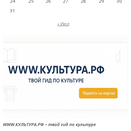
24
25
26
27
28
29
30
31
« Июл
WWW.КУЛЬТУРА.РФ – твой гид по культуре