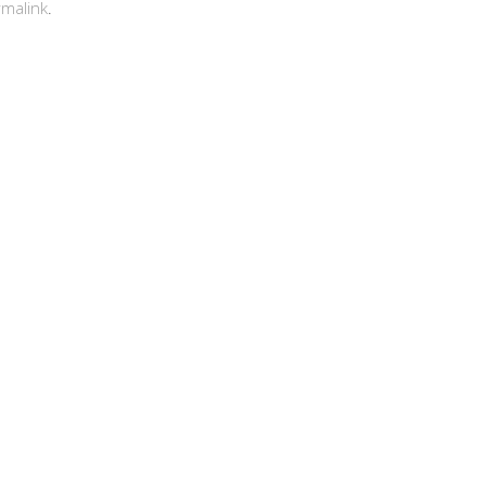
malink
.