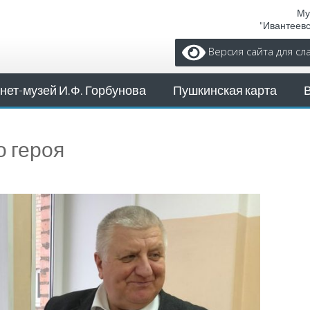
Му
"Ивантеев
Версия сайта для с
нет-музей И.Ф. Горбунова
Пушкинская карта
о героя