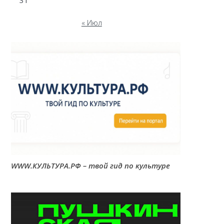
31
« Июл
WWW.КУЛЬТУРА.РФ – твой гид по культуре