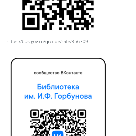
https://bus.gov.ru/qrcode/rate/356709