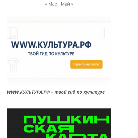
« Мар
Май »
WWW.КУЛЬТУРА.РФ – твой гид по культуре