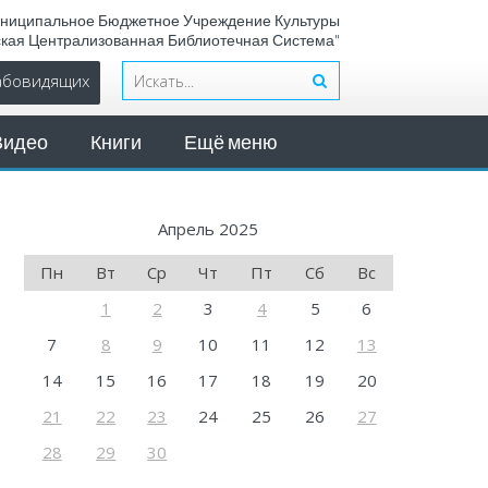
ниципальное Бюджетное Учреждение Культуры
ская Централизованная Библиотечная Система"
лабовидящих
Видео
Книги
Ещё меню
Апрель 2025
Пн
Вт
Ср
Чт
Пт
Сб
Вс
1
2
3
4
5
6
7
8
9
10
11
12
13
14
15
16
17
18
19
20
21
22
23
24
25
26
27
28
29
30