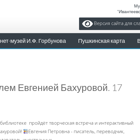
Му
"Ивантеев
Версия сайта для с
нет-музей И.Ф. Горбунова
Пушкинская карта
лем Евгенией Бахуровой. 17
й библиотеке пройдёт творческая встреча и интерактивный
Бахуровой!
Евгения Петровна - писатель, переводчик,
одаватель иностранных ...