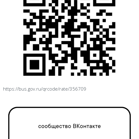
https://bus.gov.ru/qrcode/rate/356709