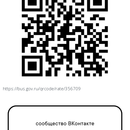
https://bus.gov.ru/qrcode/rate/356709