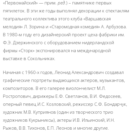
«Первомайский» — прим.
ред
.) – памятнике первых
пятилеток. В эти же годы выполнял декорации к спектаклям
театрального коллектива этого клуба «Варшавская
мелодия» Л. Зорина и «Старомодная комедия» А. Арбузова.
В 1980-м году его дизайнерский проект цеха фабрики им.
Ф.Э. Дзержинского с оборудованием нидерландской
фирмы «Сторк» экспонировался на международной
выставке в Сокольниках.
Начиная с 1960-х годов, Леонид Александрович создавал
графические портреты выдающихся актеров, музыкантов,
композиторов. В его галерее виолончелист М.Л.
Ростропович, дирижеры Е.Ф. Светланов, В.И. Федосеев,
оперный певец И.С. Козловский, режиссер С.Ф. Бондарчук,
художник М.В. Куприянов (один из творческого трио
художников Кукрыниксы), актеры И.В. Ильинский, И.Н.
Рыжов, В.В. Тихонов, Е.П. Леонов и многие другие.