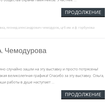
ПРОДОЛЖЕНИЕ
вка
,
леонид александрович чемодуров
,
цгб им. и.ф. горбунова
А. Чемодурова
ино случайно зашли на эту выставку и просто потрясены!
акая великолепная графика! Спасибо за эту выставку. Ольга,
ши работы в душе наступает ...
ПРОДОЛЖЕНИЕ