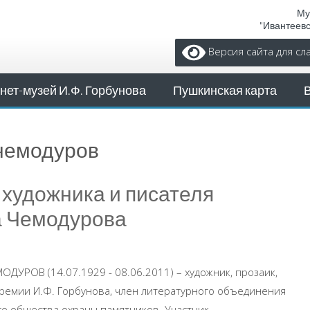
Му
"Ивантеев
Версия сайта для с
нет-музей И.Ф. Горбунова
Пушкинская карта
чемодуров
 художника и писателя
а Чемодурова
ДУРОВ (14.07.1929 - 08.06.2011) – художник, прозаик,
ремии И.Ф. Горбунова, член литературного объединения
го общества охраны памятников. Участник ...