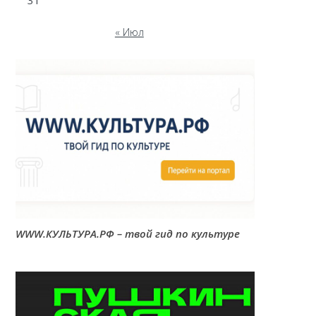
31
« Июл
WWW.КУЛЬТУРА.РФ – твой гид по культуре