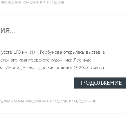
и
леонид александрович чемодуров
ния…
скусств ЦГБ им. И.Ф. Горбунова открылась выставка
тельного ивантеевского художника Леонида
. Леонид Александрович родился 1929-м году в г. ...
ПРОДОЛЖЕНИЕ
р
,
леонид александрович чемодуров
,
поэт
,
художник