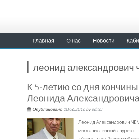
Главная
О нас
Новости
Каби
леонид александрович 
К 5-летию со дня кончины
Леонида Александрович
Опубликовано
10.06.2016
by
editor
Леонид Александрович ЧЕМО
многочисленный лауреат п
«Ключ», член Всероссийско