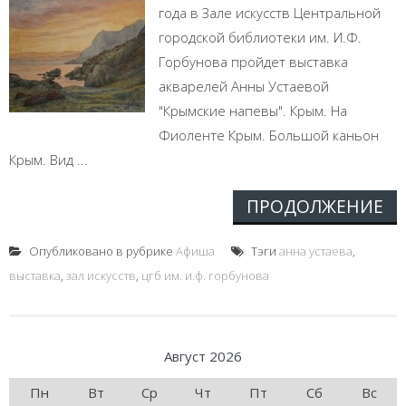
года в Зале искусств Центральной
городской библиотеки им. И.Ф.
Горбунова пройдет выставка
акварелей Анны Устаевой
"Крымские напевы". Крым. На
Фиоленте Крым. Большой каньон
Крым. Вид ...
ПРОДОЛЖЕНИЕ
Опубликовано в рубрике
Афиша
Тэги
анна устаева
,
выставка
,
зал искусств
,
цгб им. и.ф. горбунова
Август 2026
Пн
Вт
Ср
Чт
Пт
Сб
Вс