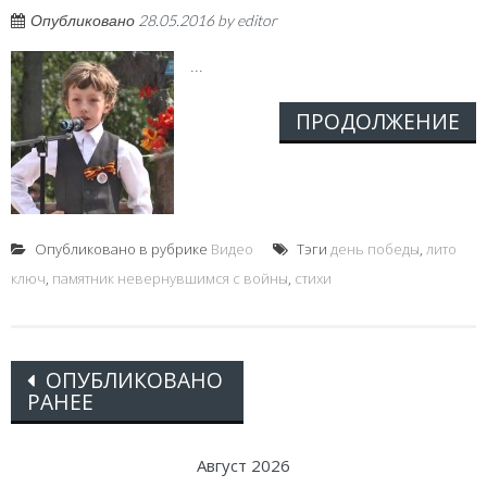
Опубликовано
28.05.2016
by
editor
...
ПРОДОЛЖЕНИЕ
Опубликовано в рубрике
Видео
Тэги
день победы
,
лито
ключ
,
памятник невернувшимся с войны
,
стихи
Posts
ОПУБЛИКОВАНО
РАНЕЕ
navigation
Август 2026