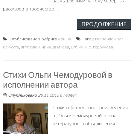
размышлениям на тему северных
рассказов в творчестве ...
ПРОДОЛЖЕНИЕ
Опубликовано в рубрике
Афиша
Тэги
джек лондон
,
зал
искусств
,
лито ключ
,
нина цветкова
,
цгб им. и.ф. горбунова
Стихи Ольги Чемодуровой в
исполнении автора
Опубликовано
28.11.2016
by
editor
Стихи собственного произведения
от Ольги Чемодуровой, члена
литературного объединения ...