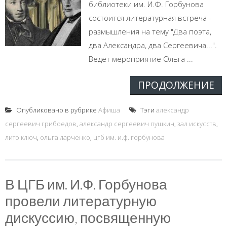
библиотеки им. И.Ф. Горбунова
состоится литературная встреча -
размышления на тему "Два поэта,
два Александра, два Сергеевича...".
Ведет мероприятие Ольга ...
ПРОДОЛЖЕНИЕ
Опубликовано в рубрике
Афиша
Тэги
александр
сергеевич грибоедов
,
александр сергеевич пушкин
,
зал искусств
,
лито ключ
,
ольга ларченко
,
цгб им. и.ф. горбунова
В ЦГБ им. И.Ф. Горбунова
провели литературную
дискуссию, посвященную