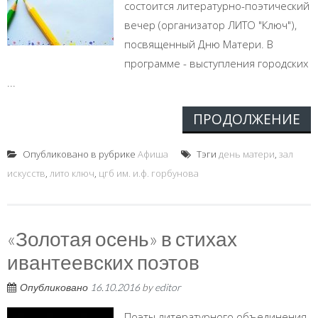
состоится литературно-поэтический
вечер (организатор ЛИТО "Ключ"),
посвященный Дню Матери. В
программе - выступления городских
...
ПРОДОЛЖЕНИЕ
Опубликовано в рубрике
Афиша
Тэги
день матери
,
зал
искусств
,
лито ключ
,
цгб им. и.ф. горбунова
«Золотая осень» в стихах
ивантеевских поэтов
Опубликовано
16.10.2016
by
editor
Поэты литературного объединения