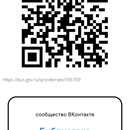
https://bus.gov.ru/qrcode/rate/356709