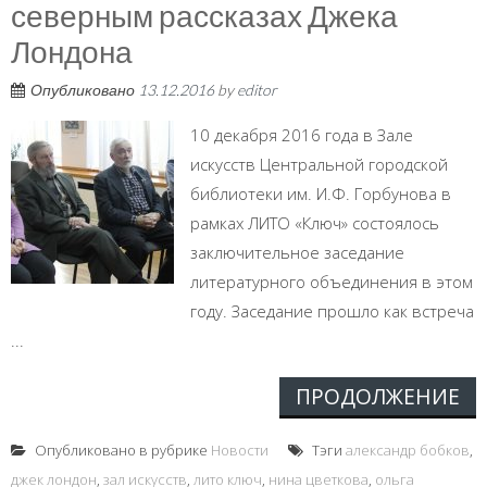
северным рассказах Джека
Лондона
Опубликовано
13.12.2016
by
editor
10 декабря 2016 года в Зале
искусств Центральной городской
библиотеки им. И.Ф. Горбунова в
рамках ЛИТО «Ключ» состоялось
заключительное заседание
литературного объединения в этом
году. Заседание прошло как встреча
...
ПРОДОЛЖЕНИЕ
Опубликовано в рубрике
Новости
Тэги
александр бобков
,
джек лондон
,
зал искусств
,
лито ключ
,
нина цветкова
,
ольга