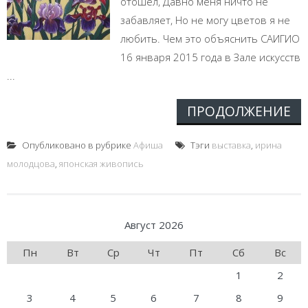
отошел, Давно меня ничто не
забавляет, Но не могу цветов я не
любить. Чем это объяснить САИГИО
16 января 2015 года в Зале искусств
...
ПРОДОЛЖЕНИЕ
Опубликовано в рубрике
Афиша
Тэги
выставка
,
ирина
молодцова
,
японская живопись
Август 2026
Пн
Вт
Ср
Чт
Пт
Сб
Вс
1
2
3
4
5
6
7
8
9