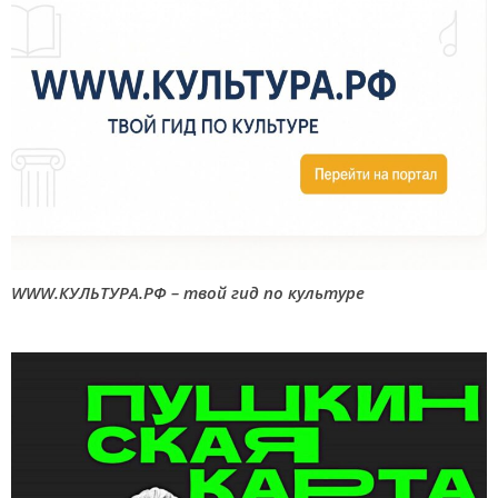
WWW.КУЛЬТУРА.РФ – твой гид по культуре