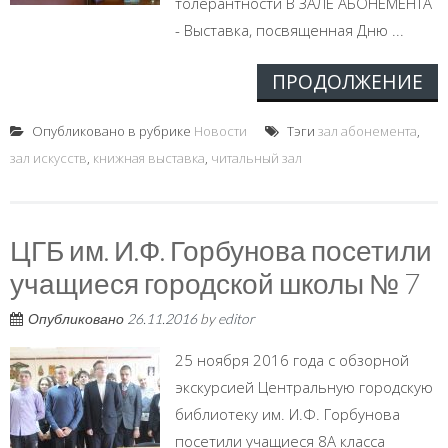
толерантности В ЗАЛЕ АБОНЕМЕНТА
- Выставка, посвященная Дню ...
ПРОДОЛЖЕНИЕ
Опубликовано в рубрике
Новости
Тэги
зал абонемента
,
зал искусств
,
книжная выставка
,
читальный зал
ЦГБ им. И.Ф. Горбунова посетили
учащиеся городской школы № 7
Опубликовано
26.11.2016
by
editor
25 ноября 2016 года с обзорной
экскурсией Центральную городскую
библиотеку им. И.Ф. Горбунова
посетили учащиеся 8А класса