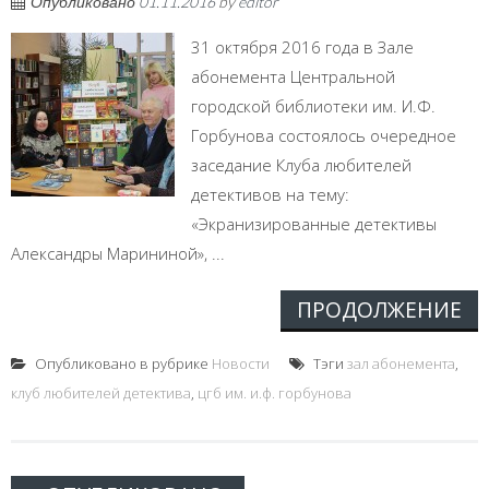
Опубликовано
01.11.2016
by
editor
31 октября 2016 года в Зале
абонемента Центральной
городской библиотеки им. И.Ф.
Горбунова состоялось очередное
заседание Клуба любителей
детективов на тему:
«Экранизированные детективы
Александры Марининой», ...
ПРОДОЛЖЕНИЕ
Опубликовано в рубрике
Новости
Тэги
зал абонемента
,
клуб любителей детектива
,
цгб им. и.ф. горбунова