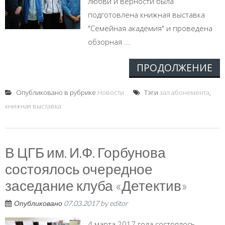
любви и верности была
подготовлена книжная выставка
"Семейная академия" и проведена
обзорная ...
ПРОДОЛЖЕНИЕ
Опубликовано в рубрике
Новости
Тэги
зал абонемента
,
книжная выставка
В ЦГБ им. И.Ф. Горбунова
состоялось очередное
заседание клуба «Детектив»
Опубликовано
07.03.2017
by
editor
4 марта 2017 года состоялось