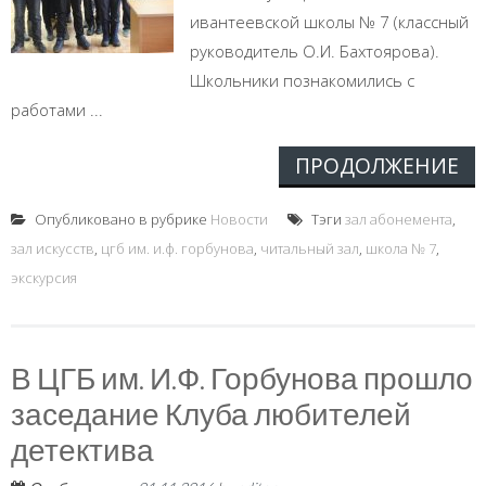
ивантеевской школы № 7 (классный
руководитель О.И. Бахтоярова).
Школьники познакомились с
работами ...
ПРОДОЛЖЕНИЕ
Опубликовано в рубрике
Новости
Тэги
зал абонемента
,
зал искусств
,
цгб им. и.ф. горбунова
,
читальный зал
,
школа № 7
,
экскурсия
В ЦГБ им. И.Ф. Горбунова прошло
заседание Клуба любителей
детектива