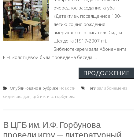
очередное заседание клуба
«Детектив», посвященное 100-
летию со дня рождения
американского писателя Сидни
Шелдона (1917-2007 гг).
Библиотекарем зала Абонемента
Е.Н. Золотцевой была проведена беседа ...
ПРОДОЛЖЕНИЕ
Опубликовано в рубрике
Новости
Тэги
зал абонемента
,
сидни шелдон
,
цгб им. и.ф. горбунова
В ЦГБ им. И.Ф. Горбунова
провели игру — литературный