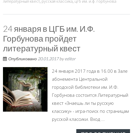
литературный квест
,
русская классика
,
цгб им. и.ф. горбунова
24 января в ЦГБ им. И.Ф.
Горбунова пройдет
литературный квест
Опубликовано
20.01.2017
by
editor
24 января 2017 года в 16.00 в Зале
абонемента Центральной
городской библиотеки им. И.Ф.
Горбунова состоится Литературный
квест «Знаешь ли ты русскую
классику» - игра-поиск по страницам
русской классики. Вход ...