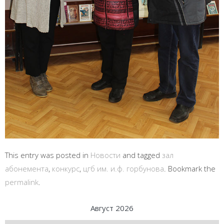
This entry was posted in
Новости
and tagged
зал
абонемента
,
конкурс
,
цгб им. и.ф. горбунова
. Bookmark the
permalink
.
Август 2026