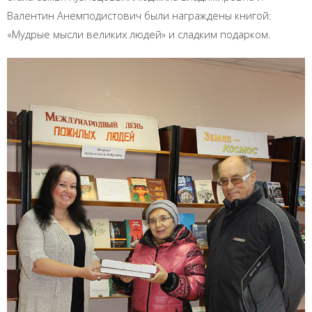
Валентин Анемподистович были награждены книгой:
«Мудрые мысли великих людей» и сладким подарком.