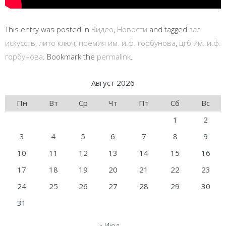
This entry was posted in
Видео
,
Новости
and tagged
зал
искусств
,
лито ключ
,
премия им. и.ф. горбунова
,
цгб им. и.ф.
горбунова
. Bookmark the
permalink
.
Август 2026
Пн
Вт
Ср
Чт
Пт
Сб
Вс
1
2
3
4
5
6
7
8
9
10
11
12
13
14
15
16
17
18
19
20
21
22
23
24
25
26
27
28
29
30
31
« Июл