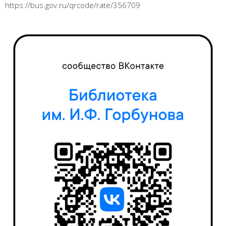
https://bus.gov.ru/qrcode/rate/356709