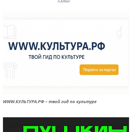
WWW.КУЛЬТУРА.РФ – твой гид по культуре