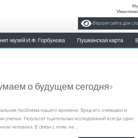
Му
"Ивантеев
Версия сайта для с
нет-музей И.Ф. Горбунова
Пушкинская карта
маем о будущем сегодня»
бальная проблема нашего времени. Вред его очевиден и
ми ученых. Результат тщательных исследований всегда один
зм человека. В связи с этим, на ...