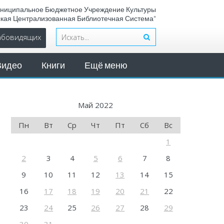
ниципальное Бюджетное Учреждение Культуры
ская Централизованная Библиотечная Система"
лабовидящих
Видео
Книги
Ещё меню
Май 2022
Пн
Вт
Ср
Чт
Пт
Сб
Вс
1
2
3
4
5
6
7
8
9
10
11
12
13
14
15
16
17
18
19
20
21
22
23
24
25
26
27
28
29