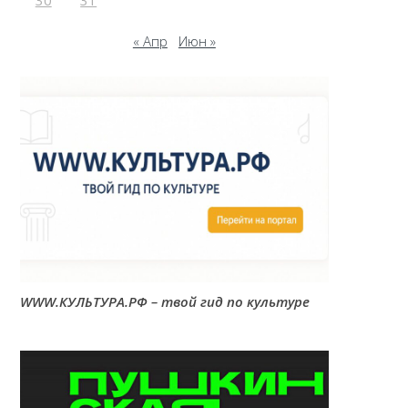
30
31
« Апр
Июн »
WWW.КУЛЬТУРА.РФ – твой гид по культуре