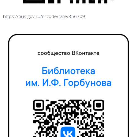
https://bus.gov.ru/qrcode/rate/356709