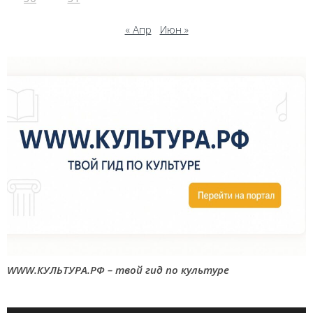
« Апр
Июн »
WWW.КУЛЬТУРА.РФ – твой гид по культуре