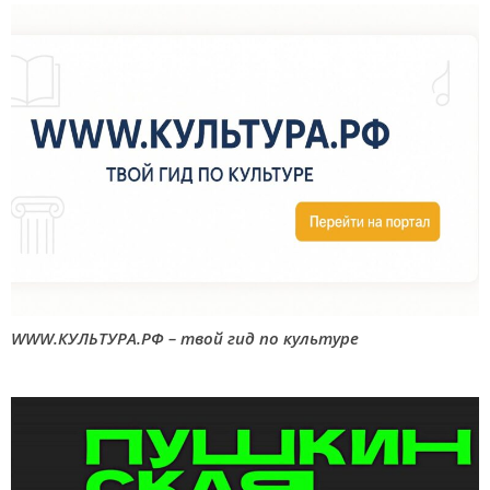
WWW.КУЛЬТУРА.РФ – твой гид по культуре