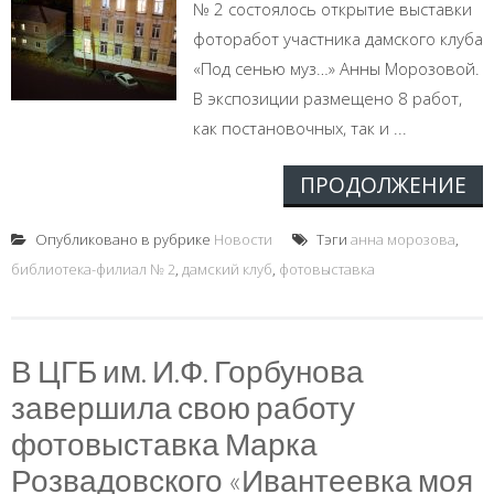
№ 2 состоялось открытие выставки
фоторабот участника дамского клуба
«Под сенью муз…» Анны Морозовой.
В экспозиции размещено 8 работ,
как постановочных, так и ...
ПРОДОЛЖЕНИЕ
Опубликовано в рубрике
Новости
Тэги
анна морозова
,
библиотека-филиал № 2
,
дамский клуб
,
фотовыставка
В ЦГБ им. И.Ф. Горбунова
завершила свою работу
фотовыставка Марка
Розвадовского «Ивантеевка моя