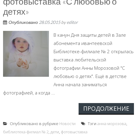
фотовыставка «С любовью о
детях»
Опубликовано
28.05.2015
by
editor
В канун Дня защиты детей в Зале
абонемента ивантеевской
Библиотеке-филиале № 2 открылась
выставка любительской
фотографии Анны Морозовой "С
любовью о детях". Ещё в детстве
Анна начала заниматься
фотографией, а когда ...
ПРОДОЛЖЕНИЕ
Опубликовано в рубрике
Новости
Тэги
анна морозова
,
библиотека-филиал № 2
,
дети
,
фотовыставка