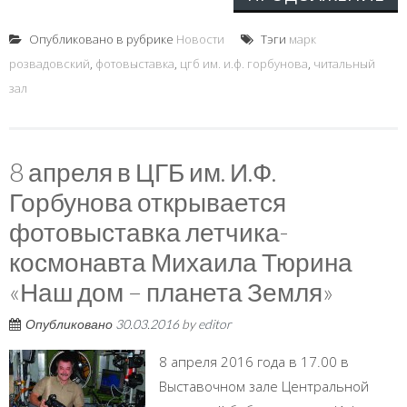
Опубликовано в рубрике
Новости
Тэги
марк
розвадовский
,
фотовыставка
,
цгб им. и.ф. горбунова
,
читальный
зал
8 апреля в ЦГБ им. И.Ф.
Горбунова открывается
фотовыставка летчика-
космонавта Михаила Тюрина
«Наш дом – планета Земля»
Опубликовано
30.03.2016
by
editor
8 апреля 2016 года в 17.00 в
Выставочном зале Центральной