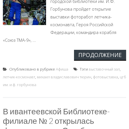
городской библиотеки им. И.Ф.
Горбунова пройдет открытие
выставки фоторабот летчика-
космонавта, Героя Российской
Федерации, командира корабля
«Союз ТМА-9», ...
ПРОДОЛЖЕНИЕ
Опубликовано в рубрике
Афиша
Тэги
выставочный зал
,
летчик-космонавт
,
михаил владиславович тюрин
,
фотовыставка
,
цгб
им. и.ф. горбунова
В ивантеевской Библиотеке-
филиале № 2 открылась