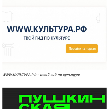
WWW.КУЛЬТУРА.РФ – твой гид по культуре