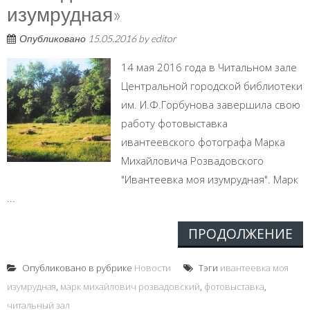
изумрудная»
Опубликовано
15.05.2016
by
editor
14 мая 2016 года в Читальном зале
Центральной городской библиотеки
им. И.Ф.Горбунова завершила свою
работу фотовыставка
ивантеевского фотографа Марка
Михайловича Розвадовского
"Ивантеевка моя изумрудная". Марк
...
ПРОДОЛЖЕНИЕ
Опубликовано в рубрике
Новости
Тэги
ивантеевка моя
изумрудная
,
марк михайлович розвадовский
,
фотовыставка
,
читальный зал