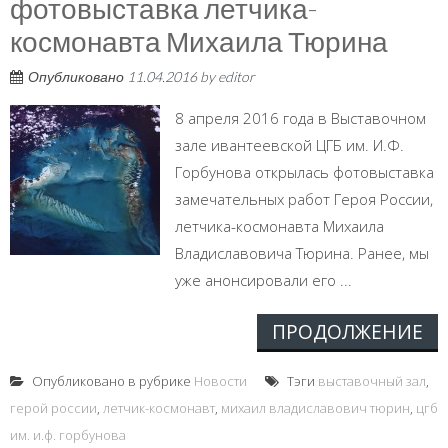
фотовыставка летчика-
космонавта Михаила Тюрина
Опубликовано
11.04.2016
by
editor
8 апреля 2016 года в Выставочном
зале ивантеевской ЦГБ им. И.Ф.
Горбунова открылась фотовыставка
замечательных работ Героя России,
летчика-космонавта Михаила
Владиславовича Тюрина. Ранее, мы
уже анонсировали его ...
ПРОДОЛЖЕНИЕ
Опубликовано в рубрике
Новости
Тэги
выставочный зал
,
герой россии
,
летчик-космонавт
,
михаил владиславович тюрин
,
цгб
им. и.ф. горбунова