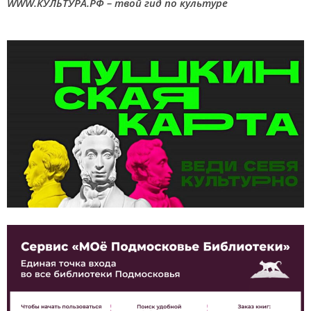
WWW.КУЛЬТУРА.РФ – твой гид по культуре