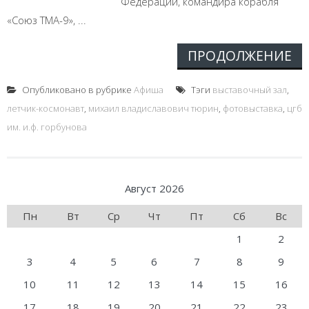
Федерации, командира корабля
«Союз ТМА-9», ...
ПРОДОЛЖЕНИЕ
Опубликовано в рубрике
Афиша
Тэги
выставочный зал
,
летчик-космонавт
,
михаил владиславович тюрин
,
фотовыставка
,
цгб
им. и.ф. горбунова
Август 2026
Пн
Вт
Ср
Чт
Пт
Сб
Вс
1
2
3
4
5
6
7
8
9
10
11
12
13
14
15
16
17
18
19
20
21
22
23