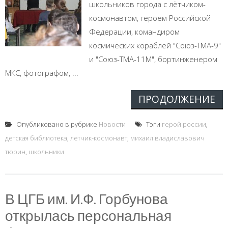
школьников города с лётчиком-
космонавтом, героем Российской
Федерации, командиром
космических кораблей "Союз-ТМА-9"
и "Союз-ТМА-11М", бортинженером
МКС, фотографом, ...
ПРОДОЛЖЕНИЕ
Опубликовано в рубрике
Новости
Тэги
герой россии
,
детская библиотека
,
летчик-космонавт
,
михаил владиславович
тюрин
,
школьники
В ЦГБ им. И.Ф. Горбунова
открылась персональная