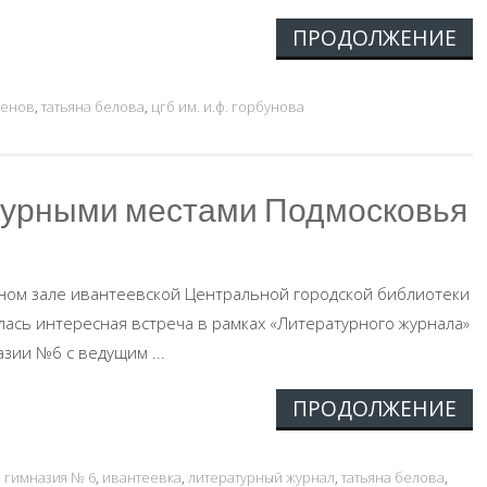
ПРОДОЛЖЕНИЕ
сенов
,
татьяна белова
,
цгб им. и.ф. горбунова
турными местами Подмосковья
льном зале ивантеевской Центральной городской библиотеки
ялась интересная встреча в рамках «Литературного журнала»
азии №6 с ведущим ...
ПРОДОЛЖЕНИЕ
,
гимназия № 6
,
ивантеевка
,
литературный журнал
,
татьяна белова
,