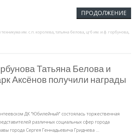
ПРОДОЛЖЕНИЕ
 техникума им. с.п. королева
,
татьяна белова
,
цгб им. и.ф. горбунова
,
орбунова Татьяна Белова и
рк Аксёнов получили награды
вантеевском ДК "Юбилейный" состоялась торжественная
едставителей различных социальных сфер города
лавы города Сергея Геннадьевича Гриднева ...