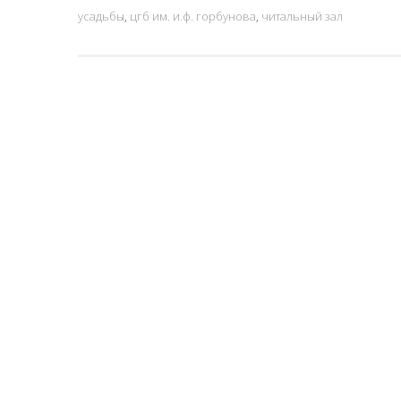
усадьбы
,
цгб им. и.ф. горбунова
,
читальный зал