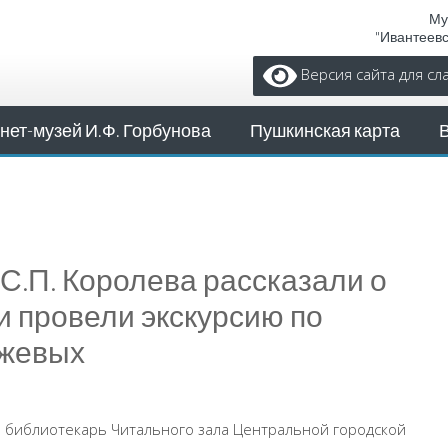
Му
"Ивантеев
Версия сайта для с
нет-музей И.Ф. Горбунова
Пушкинская карта
С.П. Королева рассказали о
и провели экскурсию по
яжевых
й библиотекарь Читального зала Центральной городской