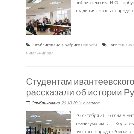
библиотеки им. И.Ф. Горб
традициях разных народов д
Опубликовано в рубрике
Новости
Тэги
татьяна
читальный зал
Студентам ивантеевского 
рассказали об истории Р
Опубликовано
26.10.2016
by
editor
26 октября 2016 года в Чит
техникума им. С.П. Корол
русского народа «Родная с