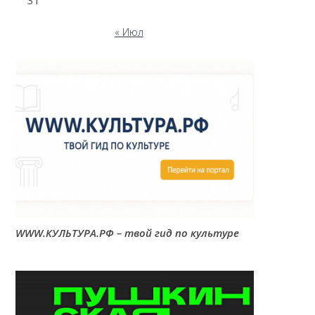
31
« Июл
WWW.КУЛЬТУРА.РФ – твой гид по культуре