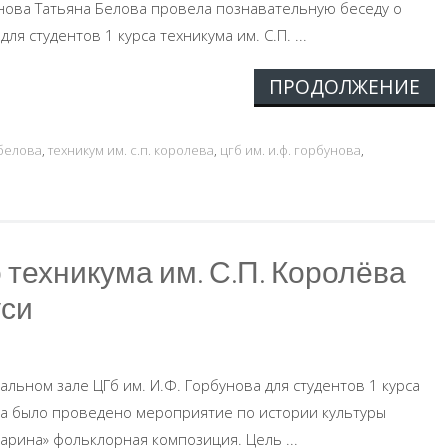
унова Татьяна Белова провела познавательную беседу о
ля студентов 1 курса техникума им. С.П. ...
ПРОДОЛЖЕНИЕ
 белова
,
техникум им. с.п. королева
,
цгб им. и.ф. горбунова
,
техникума им. С.П. Королёва
уси
альном зале ЦГб им. И.Ф. Горбунова для студентов 1 курса
ёва было проведено мероприятие по истории культуры
тарина» фольклорная композиция. Цель ...